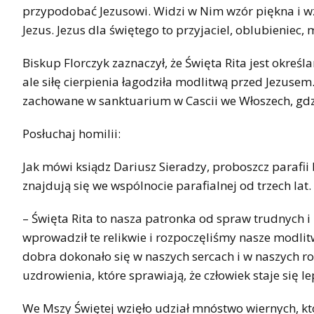
przypodobać Jezusowi. Widzi w Nim wzór piękna i wzó
Jezus. Jezus dla świętego to przyjaciel, oblubieniec, m
Biskup Florczyk zaznaczył, że Święta Rita jest określ
ale siłę cierpienia łagodziła modlitwą przed Jezusem.
zachowane w sanktuarium w Cascii we Włoszech, gdzi
Posłuchaj homilii:
Jak mówi ksiądz Dariusz Sieradzy, proboszcz parafii
znajdują się we wspólnocie parafialnej od trzech lat.
– Święta Rita to nasza patronka od spraw trudnych i
wprowadził te relikwie i rozpoczęliśmy nasze modlitwy
dobra dokonało się w naszych sercach i w naszych ro
uzdrowienia, które sprawiają, że człowiek staje się l
We Mszy Świętej wzięło udział mnóstwo wiernych, któ