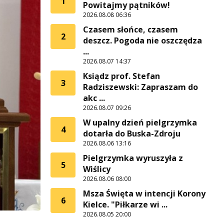
1
Powitajmy pątników!
2026.08.08 06:36
Czasem słońce, czasem
2
deszcz. Pogoda nie oszczędza
...
2026.08.07 14:37
Ksiądz prof. Stefan
3
Radziszewski: Zapraszam do
akc ...
2026.08.07 09:26
W upalny dzień pielgrzymka
4
dotarła do Buska-Zdroju
2026.08.06 13:16
Pielgrzymka wyruszyła z
5
Wiślicy
2026.08.06 08:00
Msza Święta w intencji Korony
6
Kielce. "Piłkarze wi ...
2026.08.05 20:00