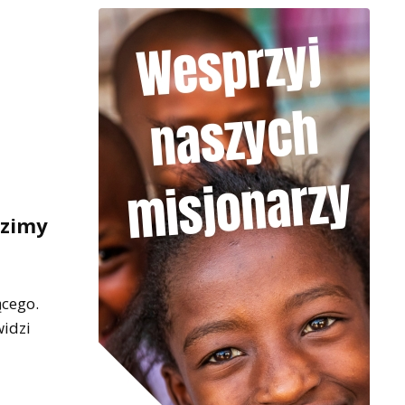
dzimy
ącego.
widzi