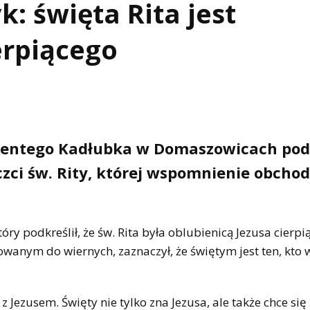
k: święta Rita jest
erpiącego
ncentego Kadłubka w Domaszowicach pod
czci św. Rity, której wspomnienie obcho
ry podkreślił, że św. Rita była oblubienicą Jezusa cierpi
rowanym do wiernych, zaznaczył, że świętym jest ten, kto 
 z Jezusem. Święty nie tylko zna Jezusa, ale także chce się