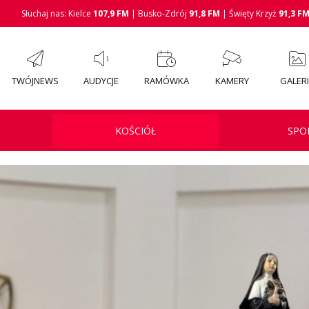
Słuchaj nas: Kielce
107,9 FM
| Busko-Zdrój
91,8 FM
| Święty Krzyż
91,3 F
TWÓJNEWS
AUDYCJE
RAMÓWKA
KAMERY
GALER
KOŚCIÓŁ
SPO