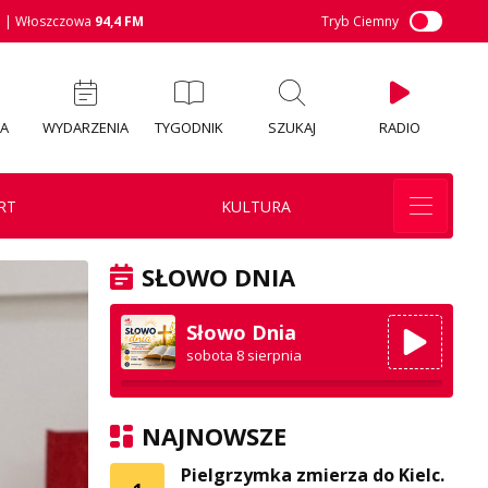
M
| Włoszczowa
94,4 FM
Tryb Ciemny
IA
WYDARZENIA
TYGODNIK
SZUKAJ
RADIO
RT
KULTURA
SŁOWO DNIA
Słowo Dnia
sobota 8 sierpnia
NAJNOWSZE
Pielgrzymka zmierza do Kielc.