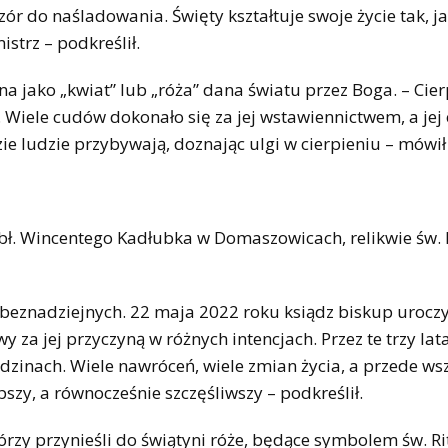
r do naśladowania. Święty kształtuje swoje życie tak, ja
istrz – podkreślił.
ana jako „kwiat” lub „róża” dana światu przez Boga. – Cier
 Wiele cudów dokonało się za jej wstawiennictwem, a jej c
e ludzie przybywają, doznając ulgi w cierpieniu – mówił
 bł. Wincentego Kadłubka w Domaszowicach, relikwie św. 
 beznadziejnych. 22 maja 2022 roku ksiądz biskup uroczy
 za jej przyczyną w różnych intencjach. Przez te trzy lata
dzinach. Wiele nawróceń, wiele zmian życia, a przede ws
epszy, a równocześnie szczęśliwszy – podkreślił.
rzy przynieśli do świątyni róże, będące symbolem św. Ri