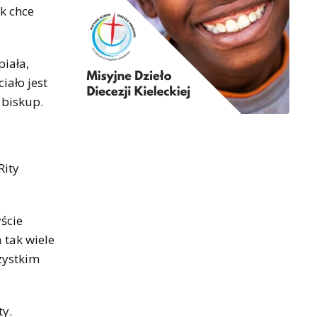
k chce
piała,
iało jest
 biskup.
Rity
ście
 tak wiele
zystkim
ty.