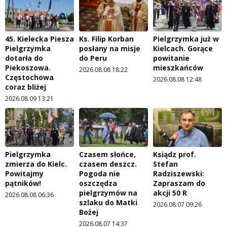
45. Kielecka Piesza
Ks. Filip Korban
Pielgrzymka już w
Pielgrzymka
posłany na misje
Kielcach. Gorące
dotarła do
do Peru
powitanie
Piekoszowa.
mieszkańców
2026.08.08 18:22
Częstochowa
2026.08.08 12:48
coraz bliżej
2026.08.09 13:21
Pielgrzymka
Czasem słońce,
Ksiądz prof.
zmierza do Kielc.
czasem deszcz.
Stefan
Powitajmy
Pogoda nie
Radziszewski:
pątników!
oszczędza
Zapraszam do
pielgrzymów na
akcji 50 R
2026.08.08 06:36
szlaku do Matki
2026.08.07 09:26
Bożej
2026.08.07 14:37