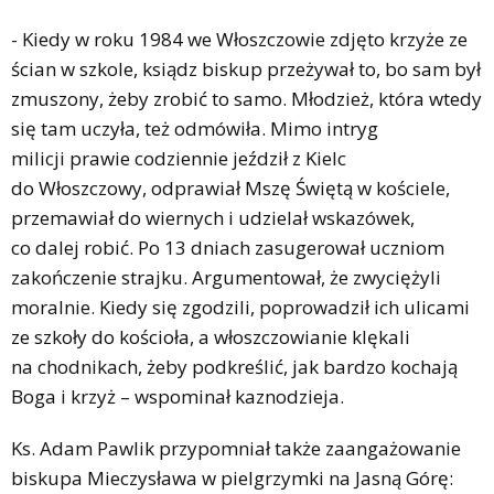
- Kiedy w roku 1984 we Włoszczowie zdjęto krzyże ze
ścian w szkole, ksiądz biskup przeżywał to, bo sam był
zmuszony, żeby zrobić to samo. Młodzież, która wtedy
się tam uczyła, też odmówiła. Mimo intryg
milicji prawie codziennie jeździł z Kielc
do Włoszczowy, odprawiał Mszę Świętą w kościele,
przemawiał do wiernych i udzielał wskazówek,
co dalej robić. Po 13 dniach zasugerował uczniom
zakończenie strajku. Argumentował, że zwyciężyli
moralnie. Kiedy się zgodzili, poprowadził ich ulicami
ze szkoły do kościoła, a włoszczowianie klękali
na chodnikach, żeby podkreślić, jak bardzo kochają
Boga i krzyż – wspominał kaznodzieja.
Ks. Adam Pawlik przypomniał także zaangażowanie
biskupa Mieczysława w pielgrzymki na Jasną Górę: