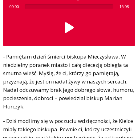
00:00
16:08
- Pamiętam dzień śmierci biskupa Mieczysława. W
niedzielny poranek miasto i całą diecezję obiegła ta
smutna wieść. Myślę, że ci, którzy go pamiętają,
przyznają, że jest on nadal żywy w naszych sercach.
Nadal odczuwamy brak jego dobrego słowa, humoru,
pocieszenia, dobroci – powiedział biskup Marian
Florczyk.
- Dziś modlimy się w poczuciu wdzięczności, że Kielce
miały takiego biskupa. Pewnie ci, którzy uczestniczyli
w pogrzebie, mają takie spostrzeżenie, że od tamtego