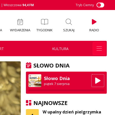
M
| Włoszczowa
94,4 FM
Tryb Ciemny
IA
WYDARZENIA
TYGODNIK
SZUKAJ
RADIO
RT
KULTURA
SŁOWO DNIA
Słowo Dnia
piątek 7 sierpnia
NAJNOWSZE
W upalny dzień pielgrzymka