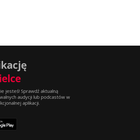
ikację
ielce
ie jesteś! Sprawdź aktualną
walnych audycji lub podcastów w
jonalnej aplikacji.