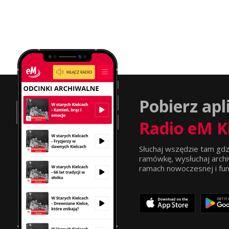
Pobierz apl
Radio eM K
Słuchaj wszędzie tam gdz
ramówkę, wysłuchaj archi
ramach nowoczesnej i funkc