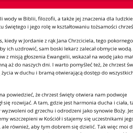
i wody w Biblii, filozofii, a także jej znaczenia dla ludzki
 świętego i jego rolę w kształtowaniu tożsamości chrześc
, kiedy w Jordanie z rąk Jana Chrzciciela, tego pokorneg
 aby ich uzdrowić, sam boski lekarz zalecał obmycie wodą.
 z misją głoszenia Ewangelii, wskazał na wodę jako ma
ą aż do naszych dni. I warto pomyśleć też, że chrzest świ
 życia w duchu i bramą otwierającą dostęp do wszystkic
na powiedzieć, że chrzest święty otwiera nam podwoje
 się rozwijać. A tam, gdzie jest harmonia ducha i ciała, 
my wyzwoleni od grzechu i odrodzeni jako synowie Boży. J
emy wszczepieni w Kościół i stajemy się uczestnikami jeg
 ale również, aby tym dobrem się dzielić. Tak więc moi 