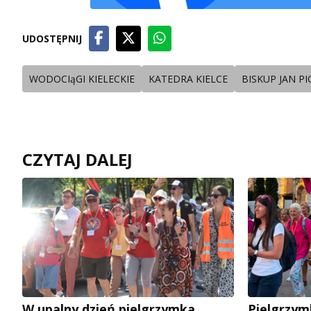
UDOSTĘPNIJ
WODOCIąGI KIELECKIE
KATEDRA KIELCE
BISKUP JAN P
CZYTAJ DALEJ
W upalny dzień pielgrzymka
Pielgrzym