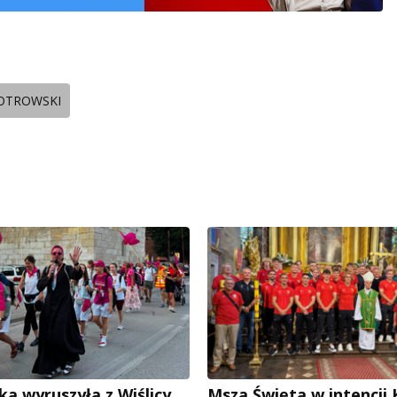
IOTROWSKI
ka wyruszyła z Wiślicy
Msza Święta w intencji