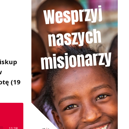
Biskup
w
otę (19
11:28