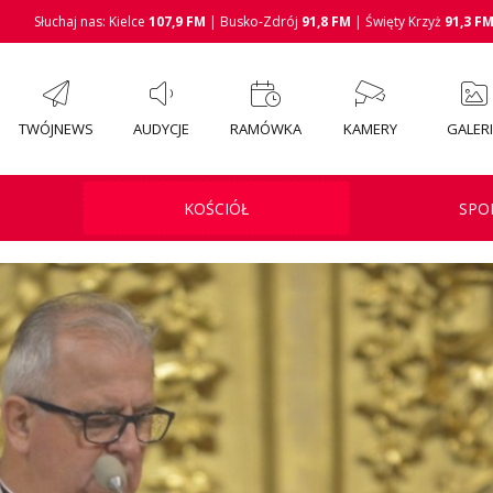
Słuchaj nas: Kielce
107,9 FM
| Busko-Zdrój
91,8 FM
| Święty Krzyż
91,3 F
TWÓJNEWS
AUDYCJE
RAMÓWKA
KAMERY
GALER
KOŚCIÓŁ
SPO