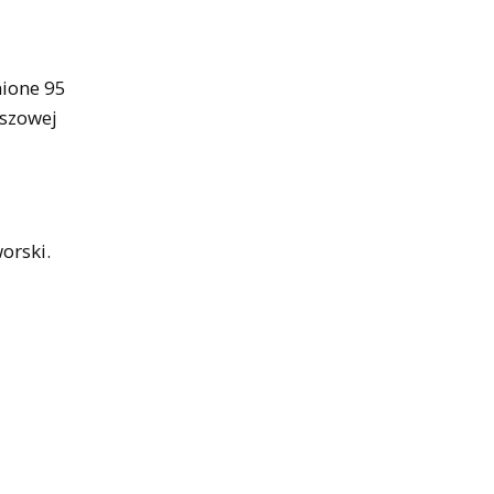
nione 95
uszowej
orski.