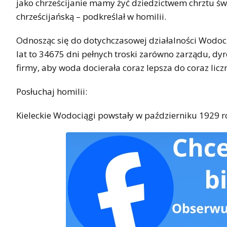
jako chrześcijanie mamy żyć dziedzictwem chrztu świ
chrześcijańską – podkreślał w homilii.
Odnosząc się do dotychczasowej działalności Wodocią
lat to 34675 dni pełnych troski zarówno zarządu, dyr
firmy, aby woda docierała coraz lepsza do coraz lic
Posłuchaj homilii:
Kieleckie Wodociągi powstały w październiku 1929 