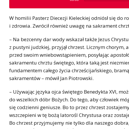
W homilii Pasterz Diecezji Kieleckiej odniósł się do rol
i zdrowia. Zwrócił również uwagę na sakrament chrztu
– Na bezcenny dar wody wskazał także Jezus Chrystus
z pustyni judzkiej, przyjął chrzest. Licznym chorym,
przed swoim wniebowstąpieniem, posyłając apostołów
sakramentu chrztu świętego, która taką jest niezmienn
fundamentem całego życia chrześcijańskiego, bramą
sakramentów – mówił Jan Piotrowski.
– Używając języka ojca świętego Benedykta XVI, moż
do wszelkich dóbr Bożych. Do tego, aby człowiek mógł
się codzienni geniusze. Bo to przez chrzest zostaje
wszczepieni w tę bożą latorośl Chrystusa oraz zostaj
Bo chrzest przyjmujemy nie tylko dla naszego dobra,