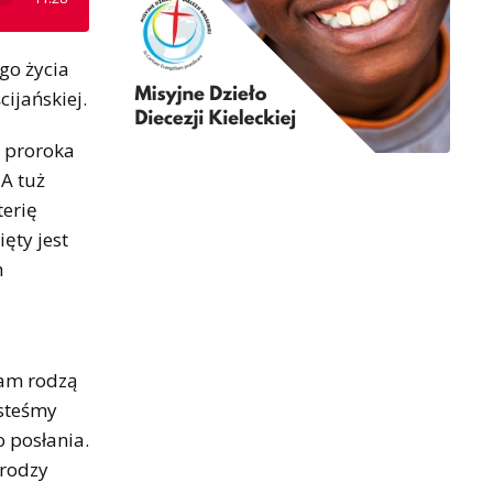
ego życia
ijańskiej.
o proroka
 A tuż
terię
ęty jest
h
tam rodzą
esteśmy
o posłania.
drodzy