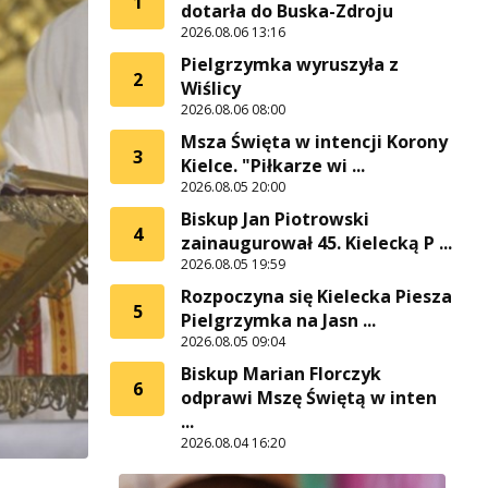
1
dotarła do Buska-Zdroju
2026.08.06 13:16
Pielgrzymka wyruszyła z
2
Wiślicy
2026.08.06 08:00
Msza Święta w intencji Korony
3
Kielce. "Piłkarze wi ...
2026.08.05 20:00
Biskup Jan Piotrowski
4
zainaugurował 45. Kielecką P ...
2026.08.05 19:59
Rozpoczyna się Kielecka Piesza
5
Pielgrzymka na Jasn ...
2026.08.05 09:04
Biskup Marian Florczyk
6
odprawi Mszę Świętą w inten
...
2026.08.04 16:20