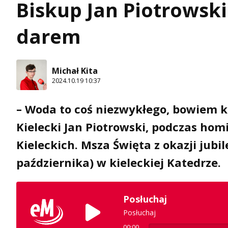
Biskup Jan Piotrowsk
darem
Michał Kita
2024.10.19 10:37
– Woda to coś niezwykłego, bowiem k
Kielecki Jan Piotrowski, podczas homi
Kieleckich. Msza Święta z okazji jubi
października) w kieleckiej Katedrze.
Posłuchaj
Posłuchaj
00:00