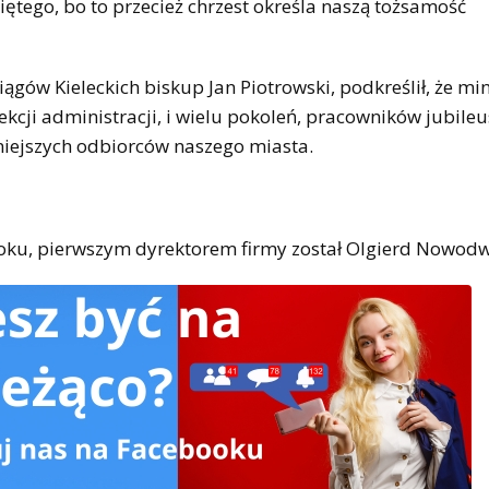
ętego, bo to przecież chrzest określa naszą tożsamość
gów Kieleckich biskup Jan Piotrowski, podkreślił, że mi
ekcji administracji, i wielu pokoleń, pracowników jubile
zniejszych odbiorców naszego miasta.
roku, pierwszym dyrektorem firmy został Olgierd Nowodw