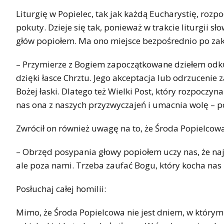
Liturgię w Popielec, tak jak każdą Eucharystię, roz
pokuty. Dzieje się tak, ponieważ w trakcie liturgii s
głów popiołem. Ma ono miejsce bezpośrednio po zak
– Przymierze z Bogiem zapoczątkowane dziełem odkup
dzięki łasce Chrztu. Jego akceptacja lub odrzucenie
Bożej łaski. Dlatego też Wielki Post, który rozpocz
nas ona z naszych przyzwyczajeń i umacnia wolę – po
Zwrócił on również uwagę na to, że Środa Popielcow
– Obrzęd posypania głowy popiołem uczy nas, że naj
ale poza nami. Trzeba zaufać Bogu, który kocha nas 
Posłuchaj całej homilii:
Mimo, że Środa Popielcowa nie jest dniem, w którym 