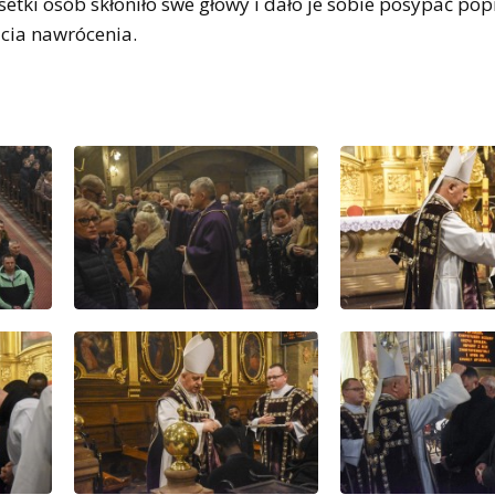
setki osób skłoniło swe głowy i dało je sobie posypać pop
ęcia nawrócenia.