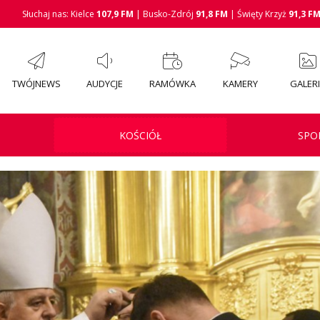
Słuchaj nas: Kielce
107,9 FM
| Busko-Zdrój
91,8 FM
| Święty Krzyż
91,3 F
TWÓJNEWS
AUDYCJE
RAMÓWKA
KAMERY
GALER
KOŚCIÓŁ
SPO