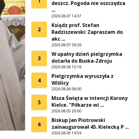
1
deszcz. Pogoda nie oszczędza
...
2026.08.07 14:37
Ksiądz prof. Stefan
2
Radziszewski: Zapraszam do
akc ...
2026.08.07 09:26
W upalny dzień pielgrzymka
3
dotarła do Buska-Zdroju
2026.08.06 13:16
Pielgrzymka wyruszyła z
4
Wiślicy
2026.08.06 08:00
Msza Święta w intencji Korony
5
Kielce. "Piłkarze wi ...
2026.08.05 20:00
Biskup Jan Piotrowski
6
zainaugurował 45. Kielecką P ...
2026.08.05 19:59