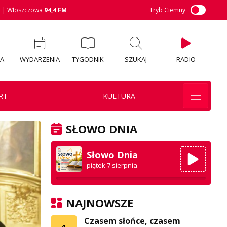
M
| Włoszczowa
94,4 FM
Tryb Ciemny
IA
WYDARZENIA
TYGODNIK
SZUKAJ
RADIO
RT
KULTURA
SŁOWO DNIA
Słowo Dnia
piątek 7 sierpnia
NAJNOWSZE
Czasem słońce, czasem