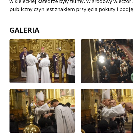
w kieleckiej katedrze były tłumy. W środowy wieczór 
publiczny czyn jest znakiem przyjęcia pokuty i podj
GALERIA