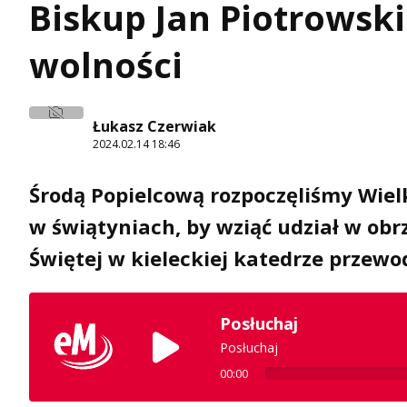
Biskup Jan Piotrowski
wolności
Łukasz Czerwiak
2024.02.14 18:46
Środą Popielcową rozpoczęliśmy Wielk
w świątyniach, by wziąć udział w ob
Świętej w kieleckiej katedrze przewo
Posłuchaj
Posłuchaj
00:00