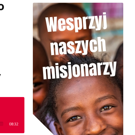
o
y
08:32