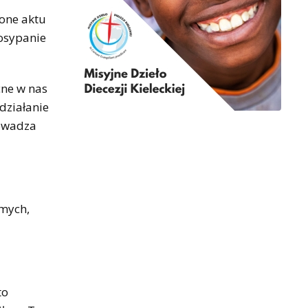
 one aktu
posypanie
cne w nas
działanie
rowadza
amych,
to