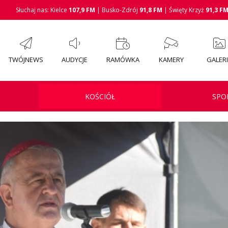
Słuchaj nas: Kielce
107,9 FM
| Busko-Zdrój
91,8 FM
| Święty Krzyż
91,3 F
TWÓJNEWS
AUDYCJE
RAMÓWKA
KAMERY
GALER
KOŚCIÓŁ
SPO