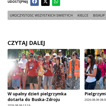
UDOSTĘPNIJ
UROCZYSTOSC WSZYSTKICH SWIETYCH
KIELCE
BISKUP
CZYTAJ DALEJ
W upalny dzień pielgrzymka
Pielgrzym
dotarła do Buska-Zdroju
2026.08.06 08:0
2026.08.06 13:16