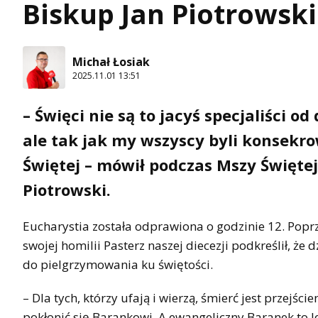
Biskup Jan Piotrowski
Michał Łosiak
2025.11.01 13:51
– Święci nie są to jacyś specjaliści 
ale tak jak my wszyscy byli konsekro
Świętej – mówił podczas Mszy Święte
Piotrowski.
Eucharystia została odprawiona o godzinie 12. Poprz
swojej homilii Pasterz naszej diecezji podkreślił, że 
do pielgrzymowania ku świętości.
– Dla tych, którzy ufają i wierzą, śmierć jest przejś
pokłonić się Barankowi. A ewangeliczny Baranek to Je