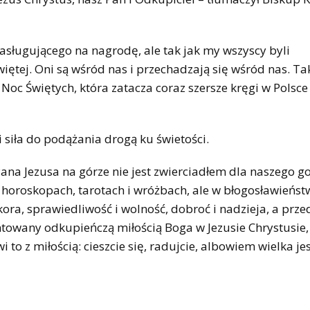
 zasługującego na nagrodę, ale tak jak my wszyscy byli
ętej. Oni są wśród nas i przechadzają się wśród nas. Tak
Noc Świętych, która zatacza coraz szersze kręgi w Polsce
 siła do podążania drogą ku świetości.
Pana Jezusa na górze nie jest zwierciadłem dla naszego 
 horoskopach, tarotach i wróżbach, ale w błogosławieńst
ora, sprawiedliwość i wolność, dobroć i nadzieja, a prze
ntowany odkupieńczą miłością Boga w Jezusie Chrystusie
 z miłością: cieszcie się, radujcie, albowiem wielka je