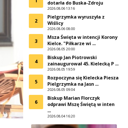
1
dotarła do Buska-Zdroju
2026.08.06 13:16
Pielgrzymka wyruszyła z
2
Wiślicy
2026.08.06 08:00
Msza Święta w intencji Korony
3
Kielce. "Piłkarze wi ...
2026.08.05 20:00
Biskup Jan Piotrowski
4
zainaugurował 45. Kielecką P ...
2026.08.05 19:59
Rozpoczyna się Kielecka Piesza
5
Pielgrzymka na Jasn ...
2026.08.05 09:04
Biskup Marian Florczyk
6
odprawi Mszę Świętą w inten
...
2026.08.04 16:20