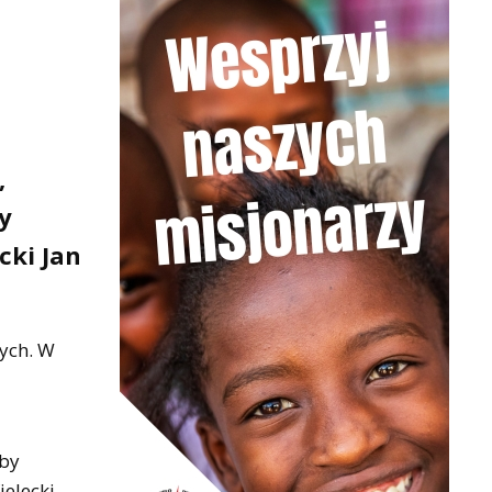
,
y
cki Jan
łych. W
aby
elecki,