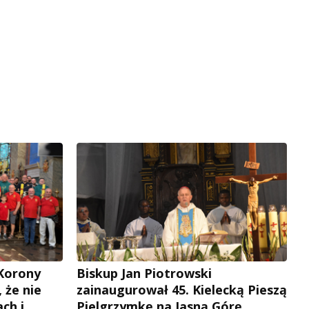
 Korony
Biskup Jan Piotrowski
, że nie
zainaugurował 45. Kielecką Pieszą
ch i
Pielgrzymkę na Jasną Górę