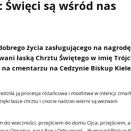
: Święci są wśród nas
od dobrego życia zasługującego na nagrodę
wani łaską Chrztu Świętego w imię Trójc
j na cmentarzu na Cedzynie Biskup Kiele
edziła ją procesja różańcowa i modlitwa w intencji zmar
dzięki łasce chrztu i cnocie nadziei wierni są wezwani
ciem do wieczności, przejściem do domu Ojca, przejściem, 
zus Chrystus, nasz Pan i Odkupiciel – tłumaczył Biskup Ki