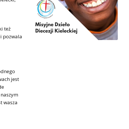
i też
 i pozwala
godnego
wach jest
de
, naszym
st wasza