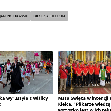
 JAN PIOTROWSKI
DIECEZJA KIELECKA
ka wyruszyła z Wiślicy
Msza Święta w intencji
Kielce. "Piłkarze wiedzą
0
wszystko jest w ich ręka