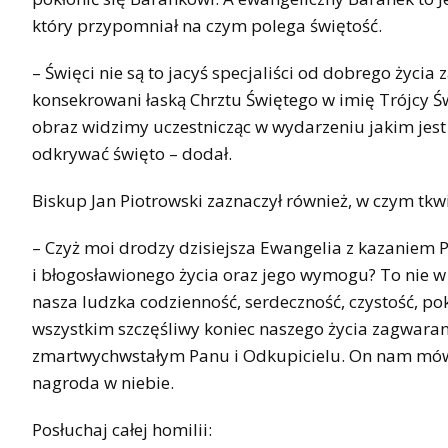
który przypomniał na czym polega świętość.
– Święci nie są to jacyś specjaliści od dobrego życia
konsekrowani łaską Chrztu Świętego w imię Trójcy Świ
obraz widzimy uczestnicząc w wydarzeniu jakim jest 
odkrywać święto – dodał.
Biskup Jan Piotrowski zaznaczył również, w czym tkwi
– Czyż moi drodzy dzisiejsza Ewangelia z kazaniem 
i błogosławionego życia oraz jego wymogu? To nie w
nasza ludzka codzienność, serdeczność, czystość, pok
wszystkim szczęśliwy koniec naszego życia zagwara
zmartwychwstałym Panu i Odkupicielu. On nam mówi to
nagroda w niebie.
Posłuchaj całej homilii: