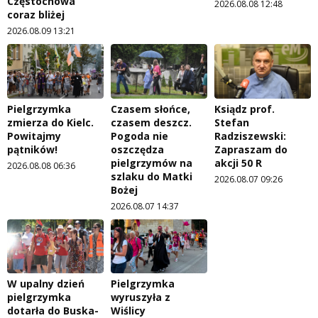
Częstochowa
2026.08.08 12:48
coraz bliżej
2026.08.09 13:21
Pielgrzymka
Czasem słońce,
Ksiądz prof.
zmierza do Kielc.
czasem deszcz.
Stefan
Powitajmy
Pogoda nie
Radziszewski:
pątników!
oszczędza
Zapraszam do
pielgrzymów na
akcji 50 R
2026.08.08 06:36
szlaku do Matki
2026.08.07 09:26
Bożej
2026.08.07 14:37
W upalny dzień
Pielgrzymka
pielgrzymka
wyruszyła z
dotarła do Buska-
Wiślicy