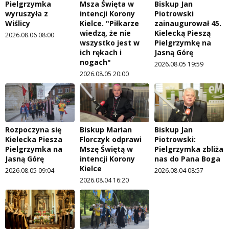
Pielgrzymka
Msza Święta w
Biskup Jan
wyruszyła z
intencji Korony
Piotrowski
Wiślicy
Kielce. "Piłkarze
zainaugurował 45.
wiedzą, że nie
Kielecką Pieszą
2026.08.06 08:00
wszystko jest w
Pielgrzymkę na
ich rękach i
Jasną Górę
nogach"
2026.08.05 19:59
2026.08.05 20:00
Rozpoczyna się
Biskup Marian
Biskup Jan
Kielecka Piesza
Florczyk odprawi
Piotrowski:
Pielgrzymka na
Mszę Świętą w
Pielgrzymka zbliża
Jasną Górę
intencji Korony
nas do Pana Boga
Kielce
2026.08.05 09:04
2026.08.04 08:57
2026.08.04 16:20