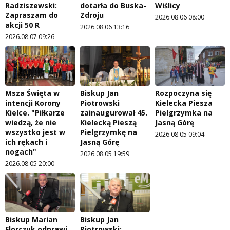
Radziszewski:
dotarła do Buska-
Wiślicy
Zapraszam do
Zdroju
2026.08.06 08:00
akcji 50 R
2026.08.06 13:16
2026.08.07 09:26
Msza Święta w
Biskup Jan
Rozpoczyna się
intencji Korony
Piotrowski
Kielecka Piesza
Kielce. "Piłkarze
zainaugurował 45.
Pielgrzymka na
wiedzą, że nie
Kielecką Pieszą
Jasną Górę
wszystko jest w
Pielgrzymkę na
2026.08.05 09:04
ich rękach i
Jasną Górę
nogach"
2026.08.05 19:59
2026.08.05 20:00
Biskup Marian
Biskup Jan
Florczyk odprawi
Piotrowski: