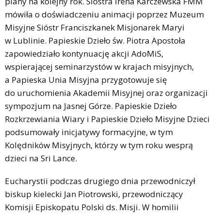
plany na kolejny rok. Siostra Irena Karczewska FMM
mówiła o doświadczeniu animacji poprzez Muzeum
Misyjne Sióstr Franciszkanek Misjonarek Maryi
w Lublinie. Papieskie Dzieło św. Piotra Apostoła
zapowiedziało kontynuację akcji AdoMiS,
wspierającej seminarzystów w krajach misyjnych,
a Papieska Unia Misyjna przygotowuje się
do uruchomienia Akademii Misyjnej oraz organizacji
sympozjum na Jasnej Górze. Papieskie Dzieło
Rozkrzewiania Wiary i Papieskie Dzieło Misyjne Dzieci
podsumowały inicjatywy formacyjne, w tym
Kolędników Misyjnych, którzy w tym roku wesprą
dzieci na Sri Lance.
Eucharystii podczas drugiego dnia przewodniczył
biskup kielecki Jan Piotrowski, przewodniczący
Komisji Episkopatu Polski ds. Misji. W homilii