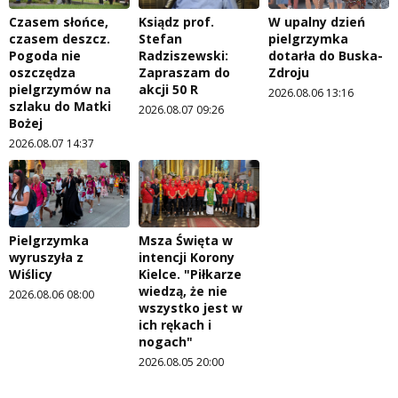
Czasem słońce,
Ksiądz prof.
W upalny dzień
czasem deszcz.
Stefan
pielgrzymka
Pogoda nie
Radziszewski:
dotarła do Buska-
oszczędza
Zapraszam do
Zdroju
pielgrzymów na
akcji 50 R
2026.08.06 13:16
szlaku do Matki
2026.08.07 09:26
Bożej
2026.08.07 14:37
Pielgrzymka
Msza Święta w
wyruszyła z
intencji Korony
Wiślicy
Kielce. "Piłkarze
wiedzą, że nie
2026.08.06 08:00
wszystko jest w
ich rękach i
nogach"
2026.08.05 20:00