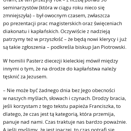
seminarzystów (która w ciągu roku nieco się
zmniejszyła) – był owocnym czasem, zwłaszcza
po prezentacji prac magisterskich oraz święceniach
diakonatu i kapłańskich. Oczywiście z nadzieją
patrzymy też w przyszłość – że będą nowi klerycy i już
są takie zgłoszenia – podkreśla biskup Jan Piotrowski.
W homilii Pasterz diecezji kieleckiej mówił między
innymi o tym, że na drodze do kapłaństwa należy
tęsknić za Jezusem.
– Nie może być żadnego dnia bez Jego obecności
w naszych myślach, słowach i czynach. Drodzy bracia,
jeśli korzystam z tego tekstu papieża Franciszka, to
dlatego, że czas jest tą kategorią, która przemija,
panuje nad nami. Czas traktuje nas bardzo poważnie.
A jeśli myślimy, że jest inaczej, to czas potrafi się