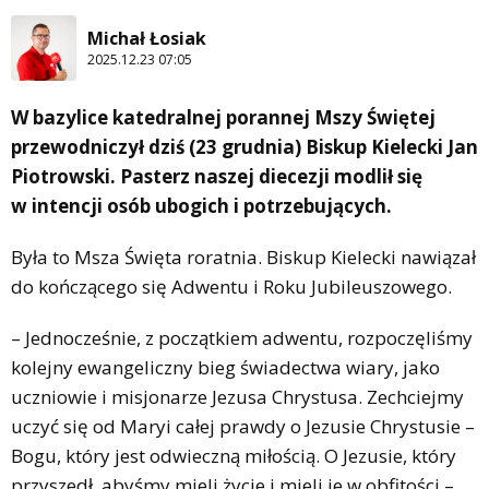
Michał Łosiak
2025.12.23 07:05
W bazylice katedralnej porannej Mszy Świętej
przewodniczył dziś (23 grudnia) Biskup Kielecki Jan
Piotrowski. Pasterz naszej diecezji modlił się
w intencji osób ubogich i potrzebujących.
Była to Msza Święta roratnia. Biskup Kielecki nawiązał
do kończącego się Adwentu i Roku Jubileuszowego.
– Jednocześnie, z początkiem adwentu, rozpoczęliśmy
kolejny ewangeliczny bieg świadectwa wiary, jako
uczniowie i misjonarze Jezusa Chrystusa. Zechciejmy
uczyć się od Maryi całej prawdy o Jezusie Chrystusie –
Bogu, który jest odwieczną miłością. O Jezusie, który
przyszedł, abyśmy mieli życie i mieli je w obfitości –