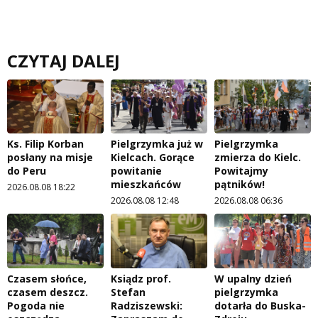
CZYTAJ DALEJ
Ks. Filip Korban
Pielgrzymka już w
Pielgrzymka
posłany na misje
Kielcach. Gorące
zmierza do Kielc.
do Peru
powitanie
Powitajmy
mieszkańców
pątników!
2026.08.08 18:22
2026.08.08 12:48
2026.08.08 06:36
Czasem słońce,
Ksiądz prof.
W upalny dzień
czasem deszcz.
Stefan
pielgrzymka
Pogoda nie
Radziszewski:
dotarła do Buska-