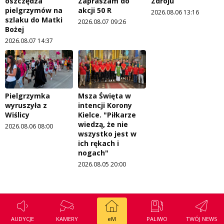
oszczędza
Zapraszam do
Zdroju
pielgrzymów na
akcji 50 R
2026.08.06 13:16
szlaku do Matki
2026.08.07 09:26
Bożej
2026.08.07 14:37
Pielgrzymka
Msza Święta w
wyruszyła z
intencji Korony
Wiślicy
Kielce. "Piłkarze
wiedzą, że nie
2026.08.06 08:00
wszystko jest w
ich rękach i
nogach"
2026.08.05 20:00
AUDYCJE
KAMERY
eM
PALIWO
TWÓJ NEWS