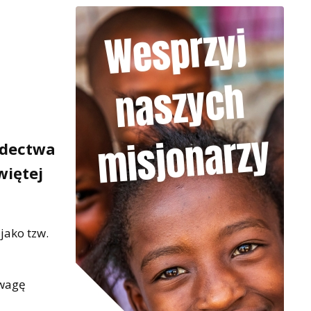
adectwa
więtej
jako tzw.
uwagę