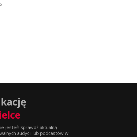
6
ikację
ielce
ie jesteś! Sprawdź aktualną
walnych audycji lub podcastów w