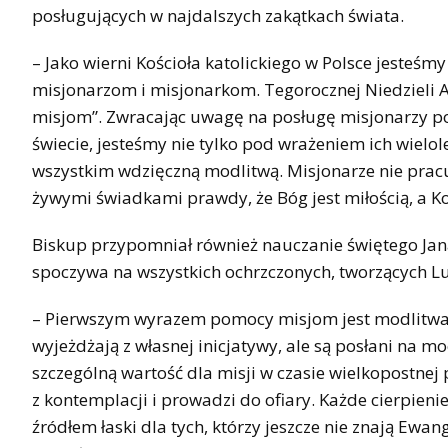
posługujących w najdalszych zakątkach świata.
– Jako wierni Kościoła katolickiego w Polsce jesteś
misjonarzom i misjonarkom. Tegorocznej Niedzieli 
misjom”. Zwracając uwagę na posługę misjonarzy posł
świecie, jesteśmy nie tylko pod wrażeniem ich wielol
wszystkim wdzięczną modlitwą. Misjonarze nie pracu
żywymi świadkami prawdy, że Bóg jest miłością, a Ko
Biskup przypomniał również nauczanie świętego Jana
spoczywa na wszystkich ochrzczonych, tworzących L
– Pierwszym wyrazem pomocy misjom jest modlitwa, 
wyjeżdżają z własnej inicjatywy, ale są posłani na mo
szczególną wartość dla misji w czasie wielkopostnej
z kontemplacji i prowadzi do ofiary. Każde cierpieni
źródłem łaski dla tych, którzy jeszcze nie znają Ewa