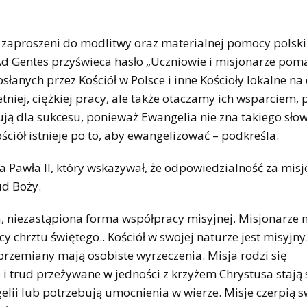
my zaproszeni do modlitwy oraz materialnej pomocy polsk
Ad Gentes przyświeca hasło „Uczniowie i misjonarze pom
anych przez Kościół w Polsce i inne Kościoły lokalne na
etniej, ciężkiej pracy, ale także otaczamy ich wsparciem, 
ją dla sukcesu, ponieważ Ewangelia nie zna takiego słow
ściół istnieje po to, aby ewangelizować – podkreśla.
 Pawła II, który wskazywał, że odpowiedzialność za misj
ud Boży.
niezastąpiona forma współpracy misyjnej. Misjonarze n
cy chrztu świętego.. Kościół w swojej naturze jest misyjny
 przemiany mają osobiste wyrzeczenia. Misja rodzi się
e i trud przeżywane w jedności z krzyżem Chrystusa stają 
ngelii lub potrzebują umocnienia w wierze. Misje czerpią 