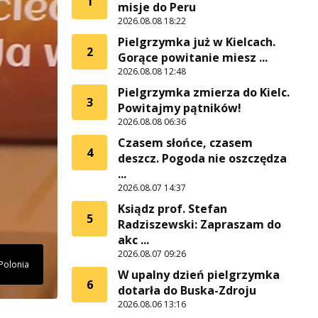
1
misje do Peru
2026.08.08 18:22
Pielgrzymka już w Kielcach.
2
Gorące powitanie miesz ...
2026.08.08 12:48
Pielgrzymka zmierza do Kielc.
3
Powitajmy pątników!
2026.08.08 06:36
Czasem słońce, czasem
4
deszcz. Pogoda nie oszczędza
...
2026.08.07 14:37
Ksiądz prof. Stefan
5
Radziszewski: Zapraszam do
akc ...
2026.08.07 09:26
 Polonia
W upalny dzień pielgrzymka
6
dotarła do Buska-Zdroju
2026.08.06 13:16