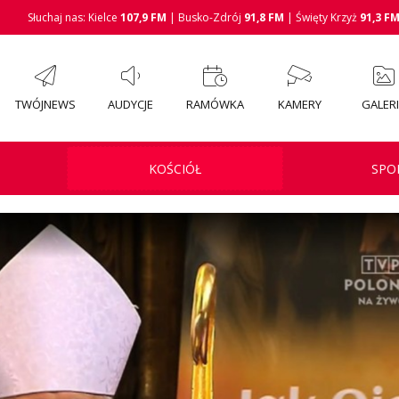
Słuchaj nas: Kielce
107,9 FM
| Busko-Zdrój
91,8 FM
| Święty Krzyż
91,3 F
TWÓJNEWS
AUDYCJE
RAMÓWKA
KAMERY
GALER
KOŚCIÓŁ
SPO