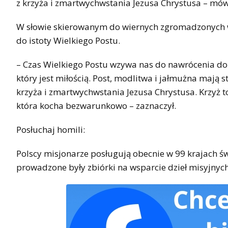
z krzyża i zmartwychwstania Jezusa Chrystusa – mów
W słowie skierowanym do wiernych zgromadzonych w 
do istoty Wielkiego Postu.
– Czas Wielkiego Postu wzywa nas do nawrócenia do 
który jest miłością. Post, modlitwa i jałmużna mają 
krzyża i zmartwychwstania Jezusa Chrystusa. Krzyż to
która kocha bezwarunkowo – zaznaczył.
Posłuchaj homili:
Polscy misjonarze posługują obecnie w 99 krajach św
prowadzone były zbiórki na wsparcie dzieł misyjnych