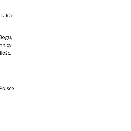
 także
 Bogu,
mnicy
łość,
Polsce