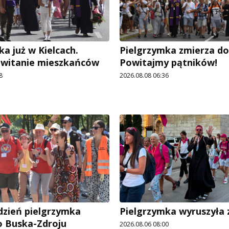
a już w Kielcach.
Pielgrzymka zmierza do 
owitanie mieszkańców
Powitajmy pątników!
8
2026.08.08 06:36
dzień pielgrzymka
Pielgrzymka wyruszyła z
o Buska-Zdroju
2026.08.06 08:00