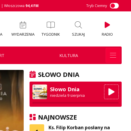
M
| Włoszczowa
94,4 FM
Tryb Ciemny
IA
WYDARZENIA
TYGODNIK
SZUKAJ
RADIO
RT
KULTURA
SŁOWO DNIA
Słowo Dnia
niedziela 9 sierpnia
NAJNOWSZE
Ks. Filip Korban posłany na