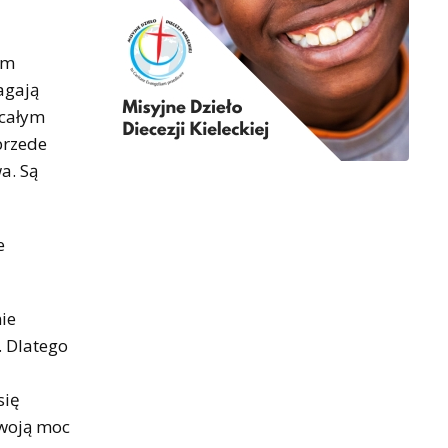
im
agają
 całym
przede
a. Są
e
ie
. Dlatego
się
swoją moc