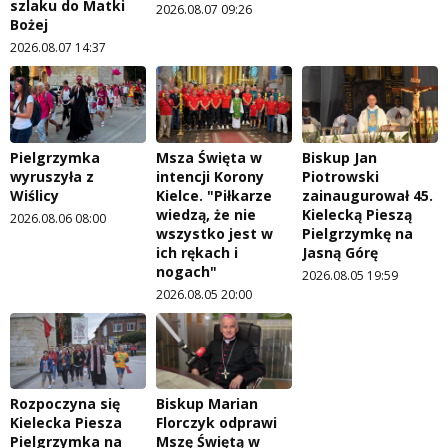
szlaku do Matki
2026.08.07 09:26
Bożej
2026.08.07 14:37
Pielgrzymka
Msza Święta w
Biskup Jan
wyruszyła z
intencji Korony
Piotrowski
Wiślicy
Kielce. "Piłkarze
zainaugurował 45.
wiedzą, że nie
Kielecką Pieszą
2026.08.06 08:00
wszystko jest w
Pielgrzymkę na
ich rękach i
Jasną Górę
nogach"
2026.08.05 19:59
2026.08.05 20:00
Rozpoczyna się
Biskup Marian
Kielecka Piesza
Florczyk odprawi
Pielgrzymka na
Mszę Świętą w