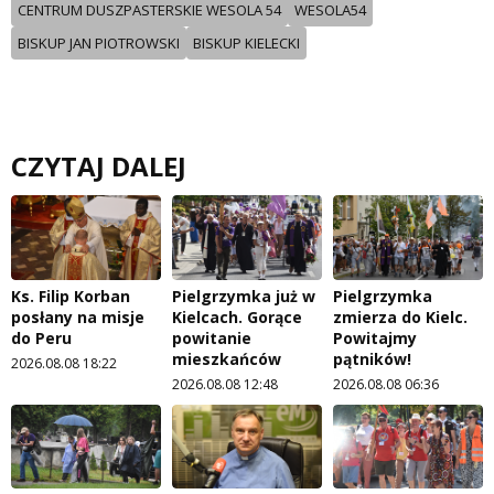
CENTRUM DUSZPASTERSKIE WESOLA 54
WESOLA54
BISKUP JAN PIOTROWSKI
BISKUP KIELECKI
CZYTAJ DALEJ
Ks. Filip Korban
Pielgrzymka już w
Pielgrzymka
posłany na misje
Kielcach. Gorące
zmierza do Kielc.
do Peru
powitanie
Powitajmy
mieszkańców
pątników!
2026.08.08 18:22
2026.08.08 12:48
2026.08.08 06:36