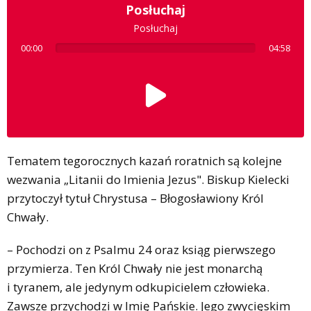
Posłuchaj
Posłuchaj
00:00
04:58
Tematem tegorocznych kazań roratnich są kolejne
wezwania „Litanii do Imienia Jezus". Biskup Kielecki
przytoczył tytuł Chrystusa – Błogosławiony Król
Chwały.
– Pochodzi on z Psalmu 24 oraz ksiąg pierwszego
przymierza. Ten Król Chwały nie jest monarchą
i tyranem, ale jedynym odkupicielem człowieka.
Zawsze przychodzi w Imię Pańskie. Jego zwycięskim