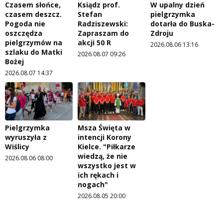
Czasem słońce,
Ksiądz prof.
W upalny dzień
czasem deszcz.
Stefan
pielgrzymka
Pogoda nie
Radziszewski:
dotarła do Buska-
oszczędza
Zapraszam do
Zdroju
pielgrzymów na
akcji 50 R
2026.08.06 13:16
szlaku do Matki
2026.08.07 09:26
Bożej
2026.08.07 14:37
Pielgrzymka
Msza Święta w
wyruszyła z
intencji Korony
Wiślicy
Kielce. "Piłkarze
wiedzą, że nie
2026.08.06 08:00
wszystko jest w
ich rękach i
nogach"
2026.08.05 20:00