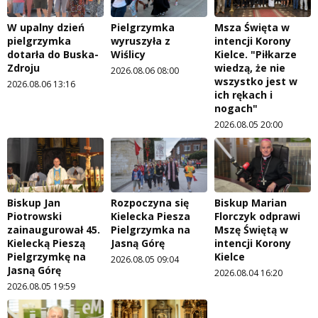
W upalny dzień
Pielgrzymka
Msza Święta w
pielgrzymka
wyruszyła z
intencji Korony
dotarła do Buska-
Wiślicy
Kielce. "Piłkarze
Zdroju
wiedzą, że nie
2026.08.06 08:00
wszystko jest w
2026.08.06 13:16
ich rękach i
nogach"
2026.08.05 20:00
Biskup Jan
Rozpoczyna się
Biskup Marian
Piotrowski
Kielecka Piesza
Florczyk odprawi
zainaugurował 45.
Pielgrzymka na
Mszę Świętą w
Kielecką Pieszą
Jasną Górę
intencji Korony
Pielgrzymkę na
Kielce
2026.08.05 09:04
Jasną Górę
2026.08.04 16:20
2026.08.05 19:59