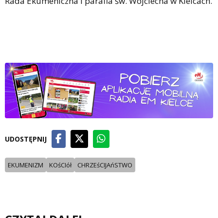
Rada Ekumeniczna i parafia św. Wojciecha w Kielcach.
UDOSTĘPNIJ
EKUMENIZM
KOśCIół
CHRZEśCIJAńSTWO