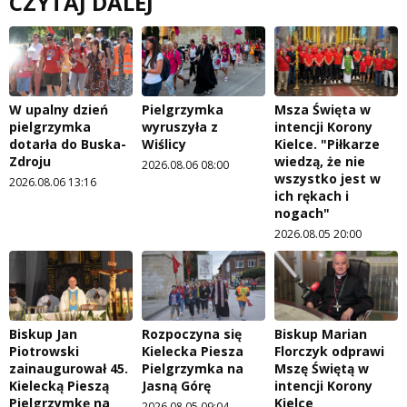
CZYTAJ DALEJ
W upalny dzień
Pielgrzymka
Msza Święta w
pielgrzymka
wyruszyła z
intencji Korony
dotarła do Buska-
Wiślicy
Kielce. "Piłkarze
Zdroju
wiedzą, że nie
2026.08.06 08:00
wszystko jest w
2026.08.06 13:16
ich rękach i
nogach"
2026.08.05 20:00
Biskup Jan
Rozpoczyna się
Biskup Marian
Piotrowski
Kielecka Piesza
Florczyk odprawi
zainaugurował 45.
Pielgrzymka na
Mszę Świętą w
Kielecką Pieszą
Jasną Górę
intencji Korony
Pielgrzymkę na
Kielce
2026.08.05 09:04