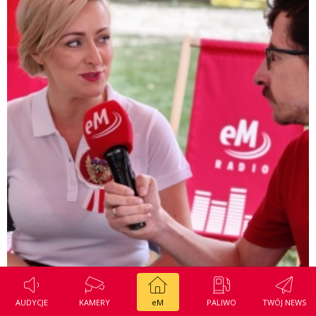
AUDYCJE
KAMERY
eM
PALIWO
TWÓJ NEWS