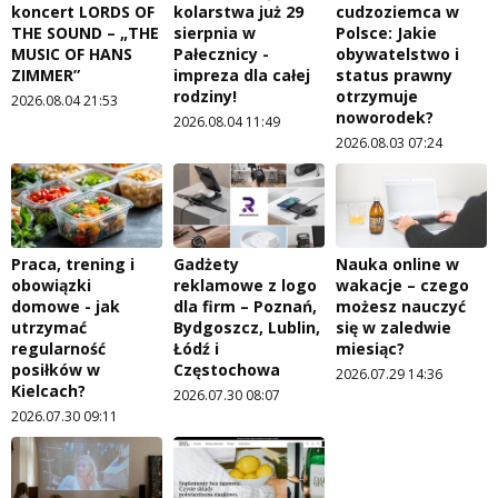
koncert LORDS OF
kolarstwa już 29
cudzoziemca w
THE SOUND – „THE
sierpnia w
Polsce: Jakie
MUSIC OF HANS
Pałecznicy -
obywatelstwo i
ZIMMER”
impreza dla całej
status prawny
rodziny!
otrzymuje
2026.08.04 21:53
noworodek?
2026.08.04 11:49
2026.08.03 07:24
Praca, trening i
Gadżety
Nauka online w
obowiązki
reklamowe z logo
wakacje – czego
domowe - jak
dla firm – Poznań,
możesz nauczyć
utrzymać
Bydgoszcz, Lublin,
się w zaledwie
regularność
Łódź i
miesiąc?
posiłków w
Częstochowa
2026.07.29 14:36
Kielcach?
2026.07.30 08:07
2026.07.30 09:11