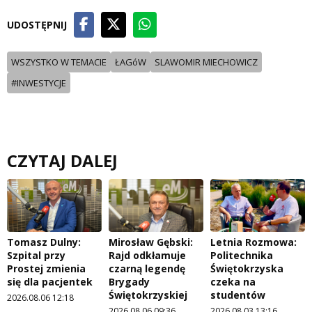
UDOSTĘPNIJ
WSZYSTKO W TEMACIE
ŁAGóW
SLAWOMIR MIECHOWICZ
#INWESTYCJE
CZYTAJ DALEJ
Tomasz Dulny:
Mirosław Gębski:
Letnia Rozmowa:
Szpital przy
Rajd odkłamuje
Politechnika
Prostej zmienia
czarną legendę
Świętokrzyska
się dla pacjentek
Brygady
czeka na
Świętokrzyskiej
studentów
2026.08.06 12:18
2026.08.06 09:36
2026.08.03 13:16