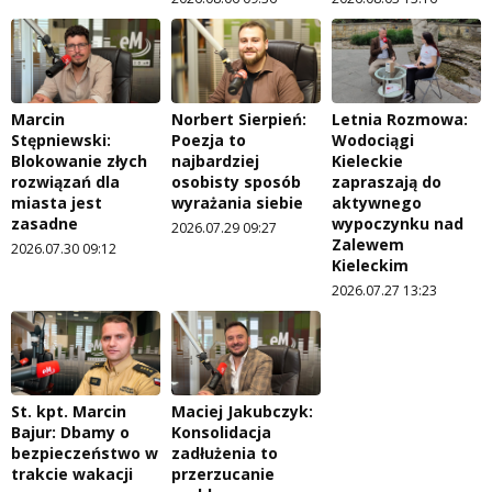
Marcin
Norbert Sierpień:
Letnia Rozmowa:
Stępniewski:
Poezja to
Wodociągi
Blokowanie złych
najbardziej
Kieleckie
rozwiązań dla
osobisty sposób
zapraszają do
miasta jest
wyrażania siebie
aktywnego
zasadne
wypoczynku nad
2026.07.29 09:27
Zalewem
2026.07.30 09:12
Kieleckim
2026.07.27 13:23
St. kpt. Marcin
Maciej Jakubczyk:
Bajur: Dbamy o
Konsolidacja
bezpieczeństwo w
zadłużenia to
trakcie wakacji
przerzucanie