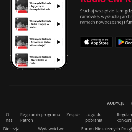
Słuchaj wszędzie tam gdz
ramówkę, wysłuchaj archi
ramach nowoczesnej i funkc
AUDYCJE
O
Regulamin programu
Zespół
Logo do
Regula
nas
Patron
pobrania
konkur
Diecezja
Wydawnictwo
Forum Niezależnych Rozgł