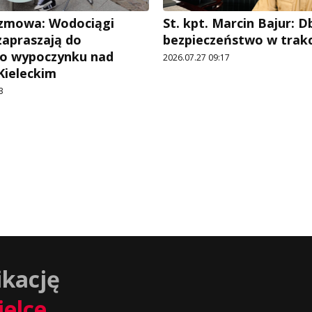
ozmowa: Wodociągi
St. kpt. Marcin Bajur: 
zapraszają do
bezpieczeństwo w trakc
o wypoczynku nad
2026.07.27 09:17
Kieleckim
3
ikację
ielce