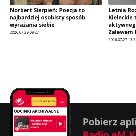
Norbert Sierpień: Poezja to
Letnia R
najbardziej osobisty sposób
Kieleckie 
wyrażania siebie
aktywneg
Zalewem 
2026.07.29 09:27
2026.07.27 13:2
Pobierz apl
Radio eM K