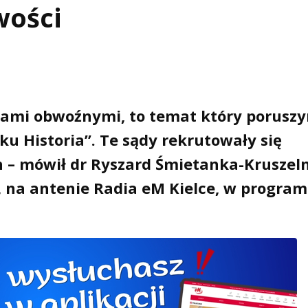
wości
ądami obwoźnymi, to temat który porusz
ku Historia”. Te sądy rekrutowały się
 – mówił dr Ryszard Śmietanka-Kruszeln
, na antenie Radia eM Kielce, w program