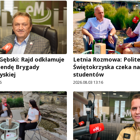
Gębski: Rajd odkłamuje
Letnia Rozmowa: Polit
gendę Brygady
Świętokrzyska czeka na
yskiej
studentów
6
2026.08.03 13:16