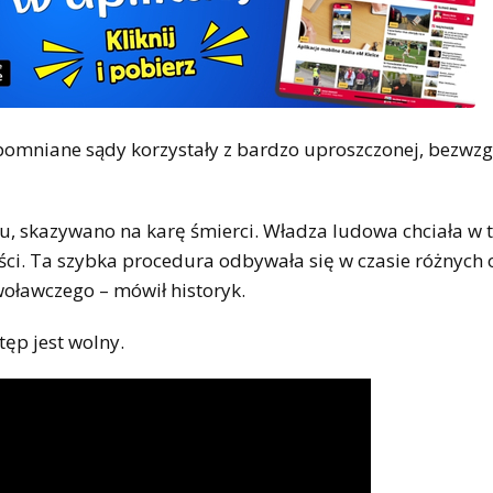
spomniane sądy korzystały z bardzo uproszczonej, bezwz
ręku, skazywano na karę śmierci. Władza ludowa chciała w
i. Ta szybka procedura odbywała się w czasie różnych
woławczego – mówił historyk.
tęp jest wolny.