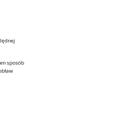
ględnej
 ten sposób
 obław