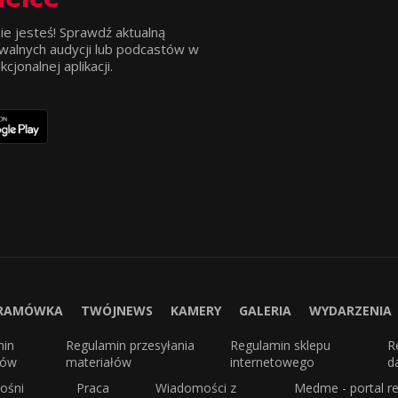
ie jesteś! Sprawdź aktualną
walnych audycji lub podcastów w
jonalnej aplikacji.
RAMÓWKA
TWÓJNEWS
KAMERY
GALERIA
WYDARZENIA
min
Regulamin przesyłania
Regulamin sklepu
R
sów
materiałów
internetowego
d
ośni
Praca
Wiadomości z
Medme - portal re