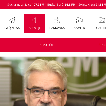
Słuchaj nas: Kielce
107,9 FM
| Busko-Zdrój
91,8 FM
| Święty Krzyż
91,3 F
TWÓJNEWS
AUDYCJE
RAMÓWKA
KAMERY
GALER
KOŚCIÓŁ
SPO