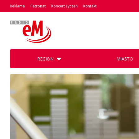
Reklama
Patronat
Koncert życzeń
Kontakt
REGION
MIASTO