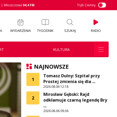
M
| Włoszczowa
94,4 FM
Tryb Ciemny
IA
WYDARZENIA
TYGODNIK
SZUKAJ
RADIO
RT
KULTURA
NAJNOWSZE
Tomasz Dulny: Szpital przy
1
Prostej zmienia się dla ...
2026.08.06 12:18
Mirosław Gębski: Rajd
2
odkłamuje czarną legendę Bry
...
2026.08.06 09:36