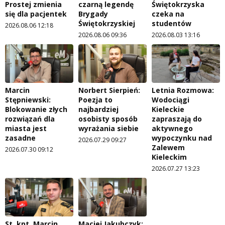
Prostej zmienia
czarną legendę
Świętokrzyska
się dla pacjentek
Brygady
czeka na
Świętokrzyskiej
studentów
2026.08.06 12:18
2026.08.06 09:36
2026.08.03 13:16
Marcin
Norbert Sierpień:
Letnia Rozmowa:
Stępniewski:
Poezja to
Wodociągi
Blokowanie złych
najbardziej
Kieleckie
rozwiązań dla
osobisty sposób
zapraszają do
miasta jest
wyrażania siebie
aktywnego
zasadne
wypoczynku nad
2026.07.29 09:27
Zalewem
2026.07.30 09:12
Kieleckim
2026.07.27 13:23
St. kpt. Marcin
Maciej Jakubczyk: