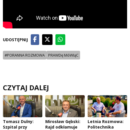
UDOSTĘPNIJ
#PORANNA ROZMOWA
PRAWDę MóWIąC
CZYTAJ DALEJ
Tomasz Dulny:
Mirosław Gębski:
Letnia Rozmowa:
Szpital przy
Rajd odkłamuje
Politechnika