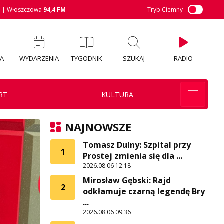
M
| Włoszczowa
94,4 FM
Tryb Ciemny
IA
WYDARZENIA
TYGODNIK
SZUKAJ
RADIO
RT
KULTURA
NAJNOWSZE
Tomasz Dulny: Szpital przy
1
Prostej zmienia się dla ...
2026.08.06 12:18
Mirosław Gębski: Rajd
2
odkłamuje czarną legendę Bry
...
2026.08.06 09:36