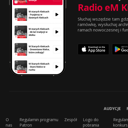
Radio eM K
Słuchaj wszędzie tam gdz
ramówkę, wysłuchaj archi
ramach nowoczesnej i funkc
AUDYCJE
O
Regulamin programu
Zespół
Logo do
Regula
nas
Patron
pobrania
konkur