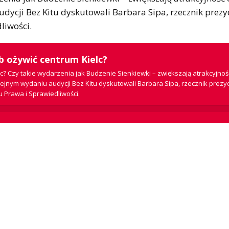
dycji Bez Kitu dyskutowali Barbara Sipa, rzecznik prez
dliwości.
ób ożywić centrum Kielc?
lc? Czy takie wydarzenia jak Budzenie Sienkiewki – zwiększają atrakcyjno
lejnym wydaniu audycji Bez Kitu dyskutowali Barbara Sipa, rzecznik prez
bu Prawa i Sprawiedliwości.