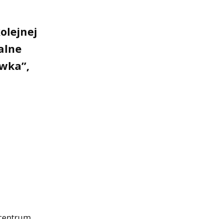
olejnej
alne
ówka”,
 centrum