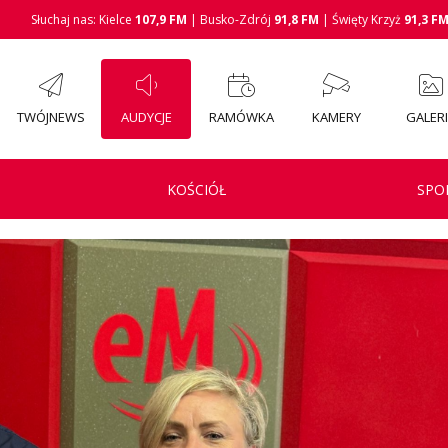
Słuchaj nas: Kielce
107,9 FM
| Busko-Zdrój
91,8 FM
| Święty Krzyż
91,3 F
TWÓJNEWS
AUDYCJE
RAMÓWKA
KAMERY
GALER
KOŚCIÓŁ
SPO