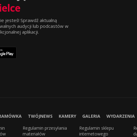
ielce
ie jesteś! Sprawdź aktualną
walnych audycji lub podcastów w
jonalnej aplikacji.
RAMÓWKA
TWÓJNEWS
KAMERY
GALERIA
WYDARZENIA
min
Regulamin przesyłania
Regulamin sklepu
R
sów
materiałów
internetowego
d