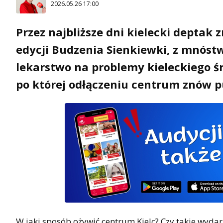
2026.05.26 17:00
Przez najbliższe dni kielecki deptak
edycji Budzenia Sienkiewki, z mnóstw
lekarstwo na problemy kieleckiego ś
po której odłączeniu centrum znów p
W jaki sposób ożywić centrum Kielc? Czy takie wydar