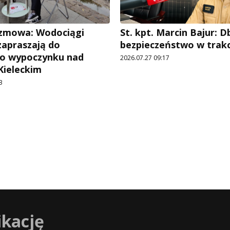
ozmowa: Wodociągi
St. kpt. Marcin Bajur: 
zapraszają do
bezpieczeństwo w trakc
o wypoczynku nad
2026.07.27 09:17
Kieleckim
3
ikację