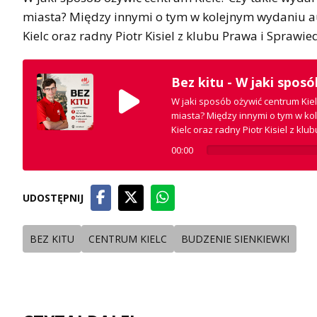
miasta? Między innymi o tym w kolejnym wydaniu au
Kielc oraz radny Piotr Kisiel z klubu Prawa i Sprawie
Bez kitu - W jaki spos
W jaki sposób ożywić centrum Kie
miasta? Między innymi o tym w ko
Kielc oraz radny Piotr Kisiel z klu
00:00
UDOSTĘPNIJ
BEZ KITU
CENTRUM KIELC
BUDZENIE SIENKIEWKI