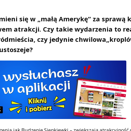
 zmieni się w „małą Amerykę” za sprawą k
em atrakcji. Czy takie wydarzenia to re
ródmieścia, czy jedynie chwilowa„kropl
ustoszeje?
zenia jak Budzenie Sienkiewki – zwiększają atrakcyjność