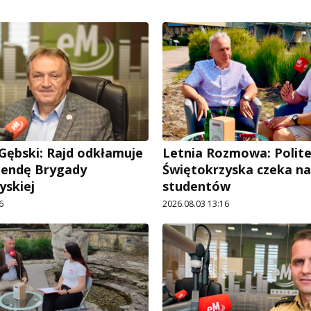
Gębski: Rajd odkłamuje
Letnia Rozmowa: Polit
gendę Brygady
Świętokrzyska czeka na
yskiej
studentów
6
2026.08.03 13:16