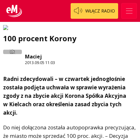
WŁĄCZ RADIO
Regulamin programu Patron
Modna kultura
Zespół
OdNowa
100 procent Korony
Logo do pobrania
Pacjent, którego nie zapomnę
Regulamin konkursów
Pasjonaci
Maciej
Regulamin przesyłania materiałów
Piąta strona świata
2013.09.05 11:03
Regulamin sklepu internetowego
Prawdę mówiąc
Radni zdecydowali – w czwartek jednogłośnie
została podjęta uchwała w sprawie wyrażenia
Regulamin darowizn
Słowo Dnia
zgody z na zbycie akcji Korona Spółka Akcyjna
Regulamin konkursu Zwierzak naszej klasy
Tak wierzę
w Kielcach oraz określenia zasad zbycia tych
akcji.
Polityka prywatności
Weekend z blondynką
W starych Kielcach
Do niej dołączona została autopoprawka precyzująca,
ZNAJDZIESZ NAS TAKŻE NA
że miasto może sprzedać 100 proc. akcji. – Decyzja
Wszystko w temacie