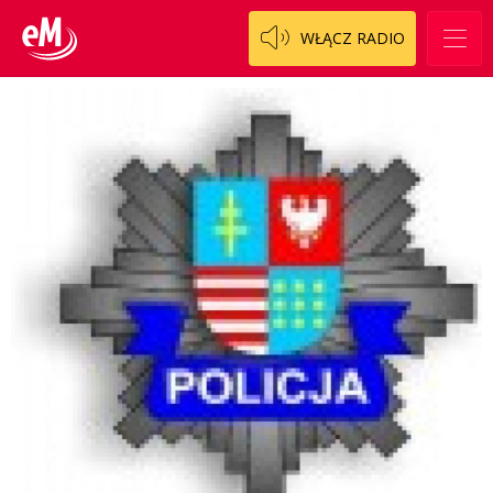
W starych Kielcach
ZNAJDZIESZ NAS TAKŻE NA
WŁĄCZ RADIO
Wszystko w temacie