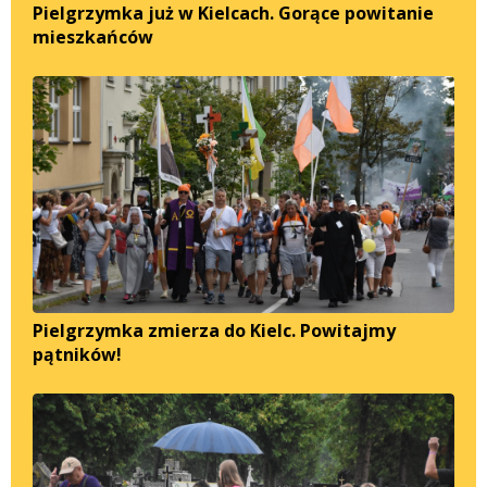
Pielgrzymka już w Kielcach. Gorące powitanie
mieszkańców
Pielgrzymka zmierza do Kielc. Powitajmy
pątników!