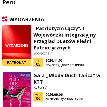
Peru
WYDARZENIA
„Patriotyzm Łączy”. I
Wojewódzki Integracyjny
Przegląd Duetów Pieśni
Patriotycznych
Społeczne /
2026.11.05
LIS
PATRONAT
05
czwartek, godzina:
09:00
Gala „Młody Duch Tańca” w
KTT
Kultura /
2026.09.06
WRZ
06
niedziela, godzina:
17:00