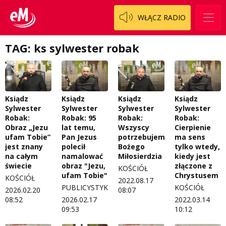
Logo do pobrania
Pacjent, którego nie zapomnę
WŁĄCZ RADIO
Regulamin konkursów
Pasjonaci
TAG: ks sylwester robak
Regulamin przesyłania materiałów
Piąta strona świata
Regulamin sklepu internetowego
Prawdę mówiąc
Regulamin darowizn
Słowo Dnia
Ksiądz
Ksiądz
Ksiądz
Ksiądz
Sylwester
Sylwester
Sylwester
Sylwester
Regulamin konkursu Zwierzak naszej klasy
Tak wierzę
Robak:
Robak: 95
Robak:
Robak:
Obraz „Jezu
lat temu,
Wszyscy
Cierpienie
ufam Tobie”
Pan Jezus
potrzebujemy
ma sens
Polityka prywatności
Weekend z blondynką
jest znany
polecił
Bożego
tylko wtedy,
na całym
namalować
Miłosierdzia
kiedy jest
W starych Kielcach
ZNAJDZIESZ NAS TAKŻE NA
świecie
obraz "Jezu,
złączone z
KOŚCIÓŁ
ufam Tobie"
Chrystusem
KOŚCIÓŁ
Wszystko w temacie
2022.08.17
PUBLICYSTYKA
KOŚCIÓŁ
2026.02.20
08:07
08:52
2026.02.17
2022.03.14
09:53
10:12