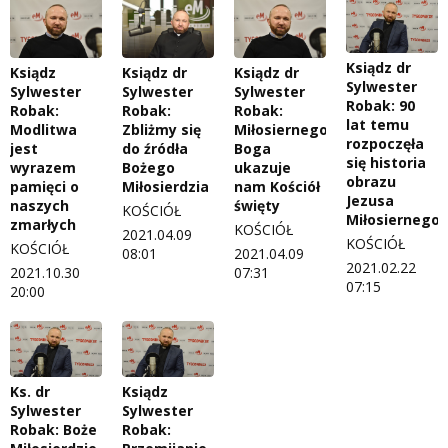
Ksiądz dr
Ksiądz
Ksiądz dr
Ksiądz dr
Sylwester
Sylwester
Sylwester
Sylwester
Robak: 90
Robak:
Robak:
Robak:
lat temu
Modlitwa
Zbliżmy się
Miłosiernego
rozpoczęła
jest
do źródła
Boga
się historia
wyrazem
Bożego
ukazuje
obrazu
pamięci o
Miłosierdzia
nam Kościół
Jezusa
naszych
święty
KOŚCIÓŁ
Miłosiernego
zmarłych
KOŚCIÓŁ
2021.04.09
KOŚCIÓŁ
KOŚCIÓŁ
08:01
2021.04.09
2021.02.22
2021.10.30
07:31
07:15
20:00
Ks. dr
Ksiądz
Sylwester
Sylwester
Robak: Boże
Robak: