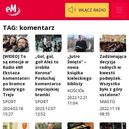
Patronat
Staszowski
Cały ten sport
WŁĄCZ RADIO
Koncert życzeń
Włoszczowski
Dzieciaki Cudaki
Kontakt
TAG: komentarz
Fascynująca nauka
O nas
Historia na fali
Regulamin programu Patron
Modna kultura
[WIDEO] To
„Gol, gol,
„Jutro
Zadziwiająca
są emocje w
gol! Ależ to
Święto” –
decyzja
Zespół
OdNowa
Radio eM!
zrobiła
nowa
radnych w
Ekstaza
Korona”
książka
kwestii
Logo do pobrania
Pacjent, którego nie zapomnę
komentatorów
Posłuchaj
kieleckiego
podwyżek.
po bramce
komentarza
biblisty
Wszystko
Regulamin konkursów
Pasjonaci
Danny’ego
zwycięskiej
było z góry
KOŚCIÓŁ
Trejo
bramki
ustalone?
2022.12.21
Regulamin przesyłania materiałów
Piąta strona świata
SPORT
SPORT
MIASTO
11:04
2024.02.18
2023.12.07
2022.11.18
Regulamin sklepu internetowego
Prawdę mówiąc
15:27
12:52
08:35
Regulamin darowizn
Słowo Dnia