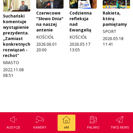
Regulamin konkursu Zwierzak naszej klasy
Tak wierzę
Czerwcowe
Codzienna
Rakieta,
Suchański
Polityka prywatności
Weekend z blondynką
"Słowo Dnia"
refleksja
którą
komentuje
na naszej
nad
pamiętamy
wystąpienie
W starych Kielcach
antenie
Ewangelią
SPORT
prezydenta.
ZNAJDZIESZ NAS TAKŻE NA
KOŚCIÓŁ
KOŚCIÓŁ
„Zamiast
2026.05.18
Wszystko w temacie
konkretnych
2026.06.01
2026.05.17
11:41
rozwiązań -
20:00
13:05
rechot”
MIASTO
2022.11.08
08:51
AUDYCJE
KAMERY
eM
PALIWO
TWÓJ NEWS