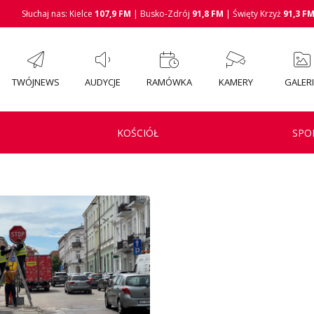
Słuchaj nas: Kielce
107,9 FM
| Busko-Zdrój
91,8 FM
| Święty Krzyż
91,3 F
TWÓJNEWS
AUDYCJE
RAMÓWKA
KAMERY
GALER
KOŚCIÓŁ
SPO