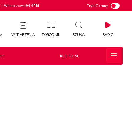
M
| Włoszczowa
94,4 FM
Tryb Ciemny
IA
WYDARZENIA
TYGODNIK
SZUKAJ
RADIO
RT
KULTURA