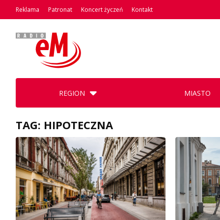
Reklama
Patronat
Koncert życzeń
Kontakt
REGION
MIASTO
TAG: HIPOTECZNA