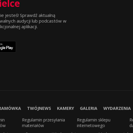
ielce
ie jesteś! Sprawdź aktualną
walnych audycji lub podcastów w
jonalnej aplikacji.
RAMÓWKA
TWÓJNEWS
KAMERY
GALERIA
WYDARZENIA
min
Regulamin przesyłania
Regulamin sklepu
R
sów
materiałów
internetowego
d