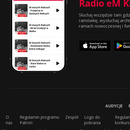
Radio eM K
Słuchaj wszędzie tam gdz
ramówkę, wysłuchaj archi
ramach nowoczesnej i funkc
AUDYCJE
O
Regulamin programu
Zespół
Logo do
Regula
nas
Patron
pobrania
konkur