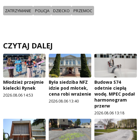
ZATRZYMANIE
POLICJA
DZIECKO
PRZEMOC
CZYTAJ DALEJ
Młodzież przejmie
Była siedziba NFZ
Budowa S74
kielecki Rynek
idzie pod młotek,
odetnie ciepłą
cena robi wrażenie
wodę. MPEC podał
2026.08.06 14:53
harmonogram
2026.08.06 13:40
przerw
2026.08.06 13:18