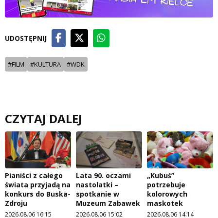
UDOSTĘPNIJ
#FILM
#KULTURA
#WDK
CZYTAJ DALEJ
Pianiści z całego
Lata 90. oczami
„Kubuś”
świata przyjadą na
nastolatki –
potrzebuje
konkurs do Buska-
spotkanie w
kolorowych
Zdroju
Muzeum Zabawek
maskotek
2026.08.06 16:15
2026.08.06 15:02
2026.08.06 14:14