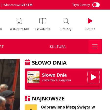
M
| Włoszczowa
94,4 FM
Tryb Ciemny
IA
WYDARZENIA
TYGODNIK
SZUKAJ
RADIO
RT
KULTURA
SŁOWO DNIA
Słowo Dnia
czwartek 6 sierpnia
NAJNOWSZE
Odprawiono Mszę Świętą w