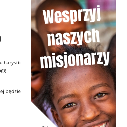
j
charystii
ngę
ej będzie