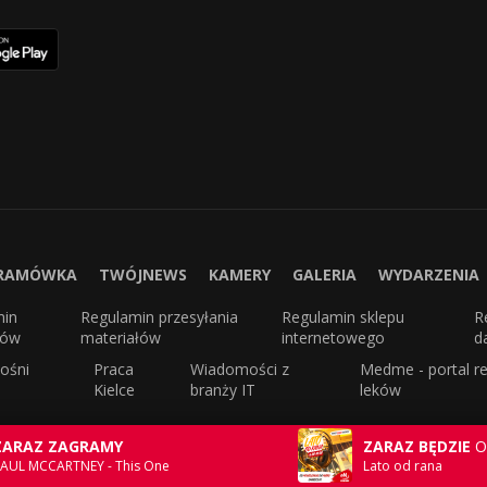
RAMÓWKA
TWÓJNEWS
KAMERY
GALERIA
WYDARZENIA
min
Regulamin przesyłania
Regulamin sklepu
R
sów
materiałów
internetowego
d
ośni
Praca
Wiadomości z
Medme - portal re
Kielce
branży IT
leków
ZARAZ ZAGRAMY
ZARAZ BĘDZIE
O
AUL MCCARTNEY - This One
Lato od rana