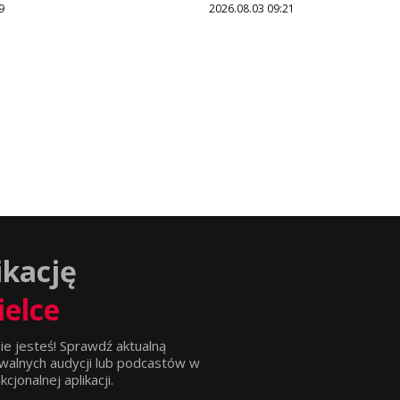
9
2026.08.03 09:21
ikację
ielce
ie jesteś! Sprawdź aktualną
walnych audycji lub podcastów w
jonalnej aplikacji.