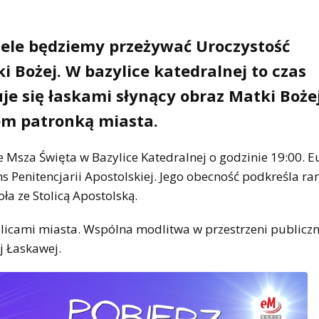
iele będziemy przeżywać Uroczystość
i Bożej. W bazylice katedralnej to czas
uje się łaskami słynący obraz Matki Boże
zem patronką miasta.
sza Święta w Bazylice Katedralnej o godzinie 19:00. Eu
s Penitencjarii Apostolskiej. Jego obecność podkreśla ra
ła ze Stolicą Apostolską.
licami miasta. Wspólna modlitwa w przestrzeni publiczn
j Łaskawej.