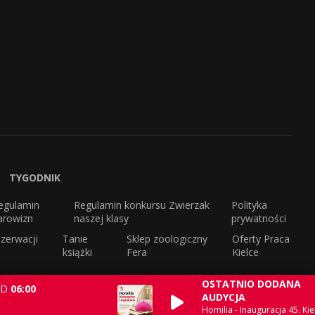
TYGODNIK
egulamin
Regulamin konkursu Zwierzak
Polityka
arowizn
naszej klasy
prywatności
zerwacji
Tanie
Sklep zoologiczny
Oferty Praca
książki
Fera
Kielce
OSTATNIO DODANA
D
06:00
AUDYCJA
Homilia - Inauguracja 45. Kie