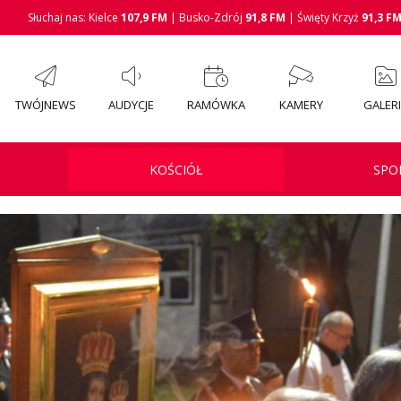
Słuchaj nas: Kielce
107,9 FM
| Busko-Zdrój
91,8 FM
| Święty Krzyż
91,3 F
TWÓJNEWS
AUDYCJE
RAMÓWKA
KAMERY
GALER
KOŚCIÓŁ
SPO