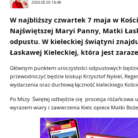
2026.05.03 18:48
W najbliższy czwartek 7 maja w Kośc
Najświętszej Maryi Panny, Matki Łask
odpustu. W kieleckiej świątyni znajd
Łaskawej Kieleckiej, która jest zara
Głównym punktem uroczystości odpustowych będzie M
przewodniczyć będzie biskup Krzysztof Nykiel, Regen
wydarzenia oraz duchową łączność kieleckiego Kościo
Po Mszy Świętej odbędzie się
procesja różańcowa u
wyrazem wiary i zawierzenia Kielc opiece Matki Boże