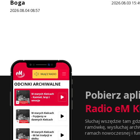
Boga
2026.08.03 15:4
2026.08.04 08:57
Pobierz apl
Radio eM K
Słuchaj wszędzie tam gdz
ramówkę, wysłuchaj archi
ramach nowoczesnej i funkc