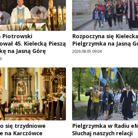
n Piotrowski
Rozpoczyna się Kielecka
ował 45. Kielecką Pieszą
Pielgrzymka na Jasną G
kę na Jasną Górę
2026.08.05 09:04
9
o się trzydniowe
Pielgrzymka w Radiu eM
ie na Karczówce
Słuchaj naszych relacji