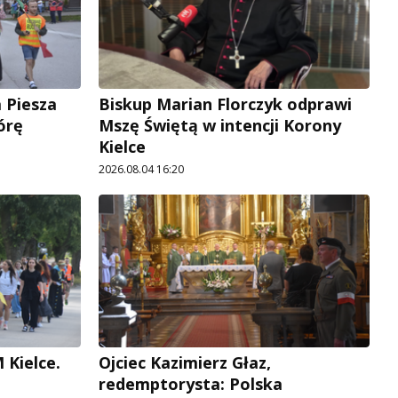
 Piesza
Biskup Marian Florczyk odprawi
órę
Mszę Świętą w intencji Korony
Kielce
2026.08.04 16:20
 Kielce.
Ojciec Kazimierz Głaz,
redemptorysta: Polska