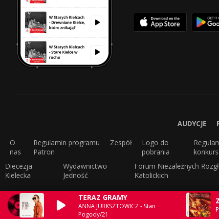
AUDYCJE
O
Regulamin programu
Zespół
Logo do
Regula
nas
Patron
pobrania
konkur
Diecezja
Wydawnictwo
Forum Niezależnych Rozgł
Kielecka
Jedność
Katolickich
TERAZ GRAMY
ANNA JURKSZTOWICZ - Stan
P
Pogody/21