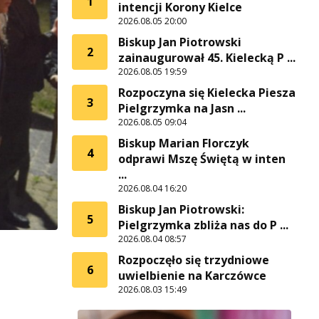
1
intencji Korony Kielce
2026.08.05 20:00
Biskup Jan Piotrowski
2
zainaugurował 45. Kielecką P ...
2026.08.05 19:59
Rozpoczyna się Kielecka Piesza
3
Pielgrzymka na Jasn ...
2026.08.05 09:04
Biskup Marian Florczyk
4
odprawi Mszę Świętą w inten
...
2026.08.04 16:20
Biskup Jan Piotrowski:
5
Pielgrzymka zbliża nas do P ...
2026.08.04 08:57
Rozpoczęło się trzydniowe
6
uwielbienie na Karczówce
2026.08.03 15:49