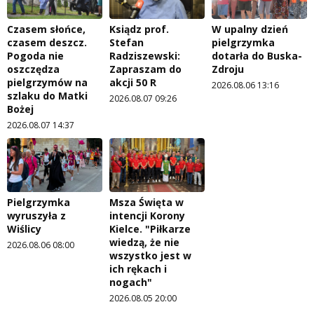
Czasem słońce,
Ksiądz prof.
W upalny dzień
czasem deszcz.
Stefan
pielgrzymka
Pogoda nie
Radziszewski:
dotarła do Buska-
oszczędza
Zapraszam do
Zdroju
pielgrzymów na
akcji 50 R
2026.08.06 13:16
szlaku do Matki
2026.08.07 09:26
Bożej
2026.08.07 14:37
Pielgrzymka
Msza Święta w
wyruszyła z
intencji Korony
Wiślicy
Kielce. "Piłkarze
wiedzą, że nie
2026.08.06 08:00
wszystko jest w
ich rękach i
nogach"
2026.08.05 20:00