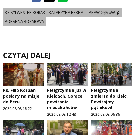
KS SYLWESTER ROBAK
KATARZYNA BERNAT
PRAWDę MóWIąC
PORANNA ROZMOWA
CZYTAJ DALEJ
Ks. Filip Korban
Pielgrzymka już w
Pielgrzymka
posłany na misje
Kielcach. Gorące
zmierza do Kielc.
do Peru
powitanie
Powitajmy
mieszkańców
pątników!
2026.08.08 18:22
2026.08.08 12:48
2026.08.08 06:36