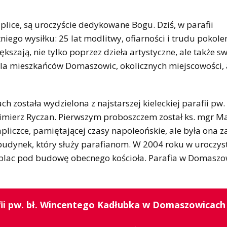
aplice, są uroczyście dedykowane Bogu. Dziś, w parafii
go wysiłku: 25 lat modlitwy, ofiarności i trudu pokolen
ększają, nie tylko poprzez dzieła artystyczne, ale także s
dla mieszkańców Domaszowic, okolicznych miejscowości, 
 została wydzielona z najstarszej kieleckiej parafii pw.
imierz Ryczan. Pierwszym proboszczem został ks. mgr Ma
liczce, pamiętającej czasy napoleońskie, ale była ona z
budynek, który służy parafianom. W 2004 roku w uroczys
plac pod budowę obecnego kościoła. Parafia w Domaszo
afii pw. bł. Wincentego Kadłubka w Domaszowicach 