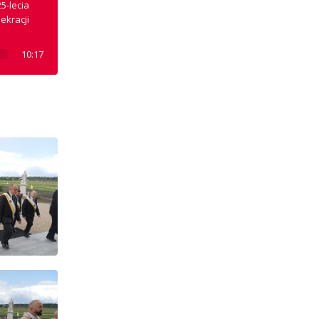
5-lecia
ekracji
10:17