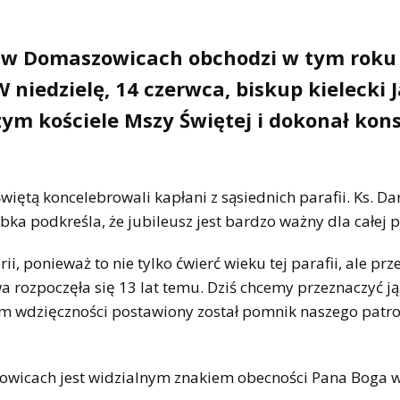
a w Domaszowicach obchodzi w tym roku
W niedzielę, 14 czerwca, biskup kielecki 
ym kościele Mszy Świętej i dokonał kons
iętą koncelebrowali kapłani z sąsiednich parafii. Ks. Da
ka podkreśla, że jubileusz jest bardzo ważny dla całej pa
ii, ponieważ to nie tylko ćwierć wieku tej parafii, ale prz
a rozpoczęła się 13 lat temu. Dziś chcemy przeznaczyć ją
m wdzięczności postawiony został pomnik naszego patron
zowicach jest widzialnym znakiem obecności Pana Boga w