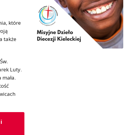
ia, które
woją
a także
 Św.
rek Luty.
a mała.
tość
wicach
i