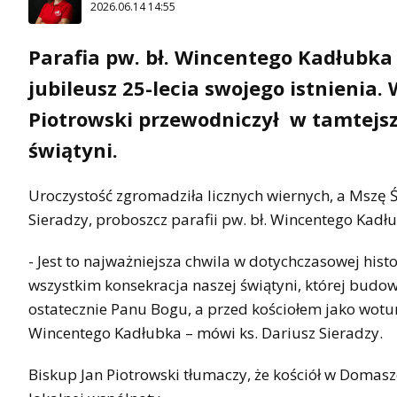
2026.06.14 14:55
Parafia pw. bł. Wincentego Kadłubk
jubileusz 25-lecia swojego istnienia. 
Piotrowski przewodniczył w tamtejsz
świątyni.
Uroczystość zgromadziła licznych wiernych, a Mszę Św
Sieradzy, proboszcz parafii pw. bł. Wincentego Kadłub
- Jest to najważniejsza chwila w dotychczasowej histor
wszystkim konsekracja naszej świątyni, której budow
ostatecznie Panu Bogu, a przed kościołem jako wotu
Wincentego Kadłubka – mówi ks. Dariusz Sieradzy.
Biskup Jan Piotrowski tłumaczy, że kościół w Domas