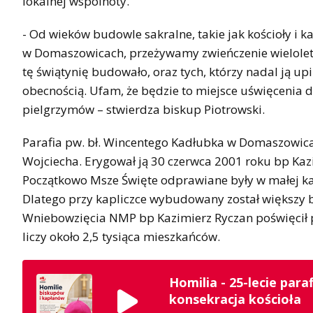
lokalnej wspólnoty.
- Od wieków budowle sakralne, takie jak kościoły i k
w Domaszowicach, przeżywamy zwieńczenie wieloletnie
tę świątynię budowało, oraz tych, którzy nadal ją upi
obecnością. Ufam, że będzie to miejsce uświęcenia 
pielgrzymów – stwierdza biskup Piotrowski.
Parafia pw. bł. Wincentego Kadłubka w Domaszowicach
Wojciecha. Erygował ją 30 czerwca 2001 roku bp Kaz
Początkowo Msze Święte odprawiane były w małej kap
Dlatego przy kapliczce wybudowany został większy 
Wniebowzięcia NMP bp Kazimierz Ryczan poświęcił 
liczy około 2,5 tysiąca mieszkańców.
Homilia - 25-lecie par
konsekracja kościoła