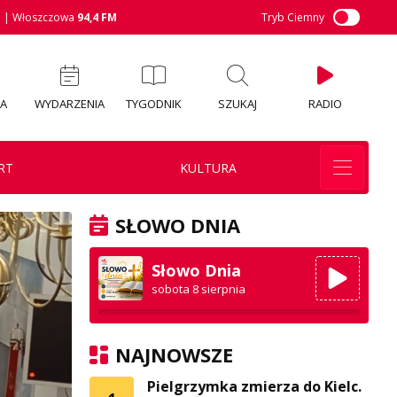
M
| Włoszczowa
94,4 FM
Tryb Ciemny
IA
WYDARZENIA
TYGODNIK
SZUKAJ
RADIO
RT
KULTURA
SŁOWO DNIA
Słowo Dnia
sobota 8 sierpnia
NAJNOWSZE
Pielgrzymka zmierza do Kielc.