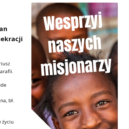
Jan
ekracji
riusz
rafii.
ede
a, bł.
 życiu