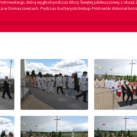
iotrowskiego, którą wygłosił podczas Mszy Świętej jubileuszowej z okazji 2
bka w Domaszowicach. Podczas Eucharystii biskup Piotrowski dokonał kons