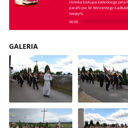
Homilia biskupa kieleckiego Jana P
parafii pw. bł. Wincentego Kadłu
świątyni.
00:00
GALERIA