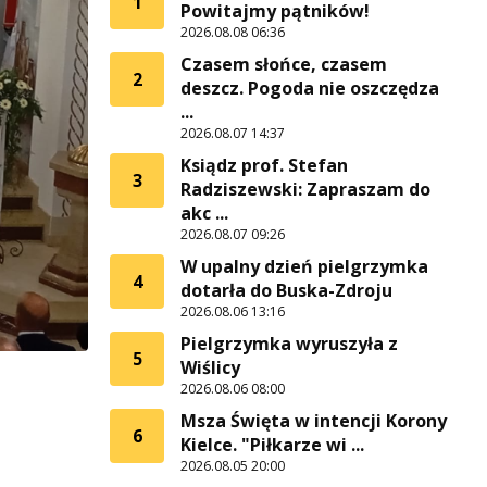
1
Powitajmy pątników!
2026.08.08 06:36
Czasem słońce, czasem
2
deszcz. Pogoda nie oszczędza
...
2026.08.07 14:37
Ksiądz prof. Stefan
3
Radziszewski: Zapraszam do
akc ...
2026.08.07 09:26
W upalny dzień pielgrzymka
4
dotarła do Buska-Zdroju
2026.08.06 13:16
Pielgrzymka wyruszyła z
5
Wiślicy
2026.08.06 08:00
Msza Święta w intencji Korony
6
Kielce. "Piłkarze wi ...
2026.08.05 20:00