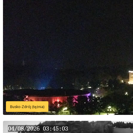
Busko-Zdrój (tężnia)